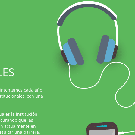
LES
e intentamos cada año
stitucionales, con una
ales la institución
ocurando que las
an actualmente en
esultar una barrera.